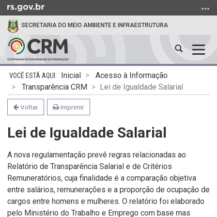
Ir
para
SECRETARIA DO MEIO AMBIENTE E INFRAESTRUTURA
o
conteúdo
Abrir
Alter
Ir
a
a
para
Início
busca
nave
o
Inicial
Acesso à Informação
do
menu
Transparência CRM
Lei de Igualdade Salarial
conteúdo
Ir
Voltar
Imprimir
para
a
Lei de Igualdade Salarial
busca
A nova regulamentação prevê regras relacionadas ao
Relatório de Transparência Salarial e de Critérios
Remuneratórios, cuja finalidade é a comparação objetiva
entre salários, remunerações e a proporção de ocupação de
cargos entre homens e mulheres. O relatório foi elaborado
pelo Ministério do Trabalho e Emprego com base mas