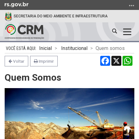
Ir
para
SECRETARIA DO MEIO AMBIENTE E INFRAESTRUTURA
o
conteúdo
Abrir
Alter
Ir
a
a
para
Início
busca
nave
o
Inicial
Institucional
Quem somos
do
menu
Facebook
X
Wh
conteúdo
Voltar
Imprimir
Ir
para
Quem Somos
a
busca