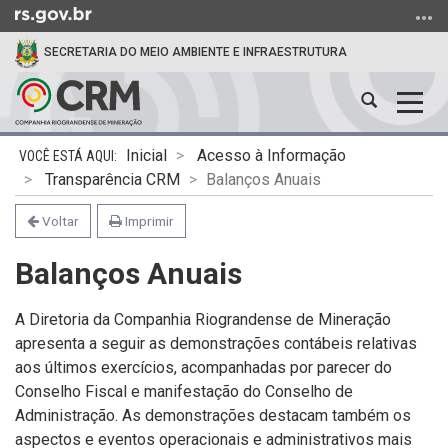
Ir
para
SECRETARIA DO MEIO AMBIENTE E INFRAESTRUTURA
o
conteúdo
Abrir
Alter
Ir
a
a
para
Início
busca
nave
o
Inicial
Acesso à Informação
do
menu
Transparência CRM
Balanços Anuais
conteúdo
Ir
Voltar
Imprimir
para
a
Balanços Anuais
busca
A Diretoria da Companhia Riograndense de Mineração
apresenta a seguir as demonstrações contábeis relativas
aos últimos exercícios, acompanhadas por parecer do
Conselho Fiscal e manifestação do Conselho de
Administração. As demonstrações destacam também os
aspectos e eventos operacionais e administrativos mais