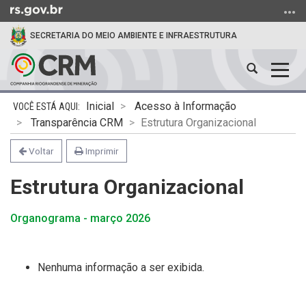
Ir
para
SECRETARIA DO MEIO AMBIENTE E INFRAESTRUTURA
o
conteúdo
Abrir
Alter
Ir
a
a
para
Início
busca
nave
o
Inicial
Acesso à Informação
do
menu
Transparência CRM
Estrutura Organizacional
conteúdo
Ir
Voltar
Imprimir
para
a
Estrutura Organizacional
busca
Organograma - março 2026
Nenhuma informação a ser exibida.